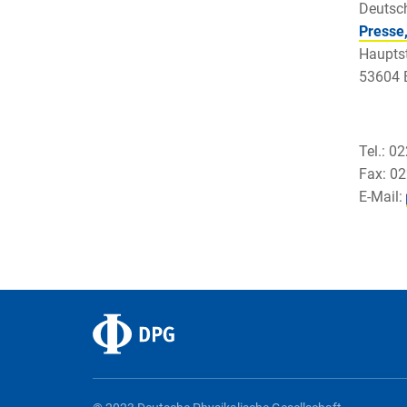
Deutsch
Presse
Haupts
53604 
Tel.: 0
Fax: 0
E-Mail: