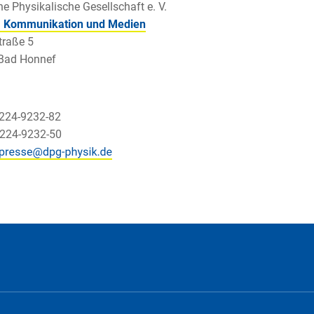
e Physikalische Gesellschaft e. V.
, Kommunikation und Medien
traße 5
Bad Honnef
2224-9232-82
2224-9232-50