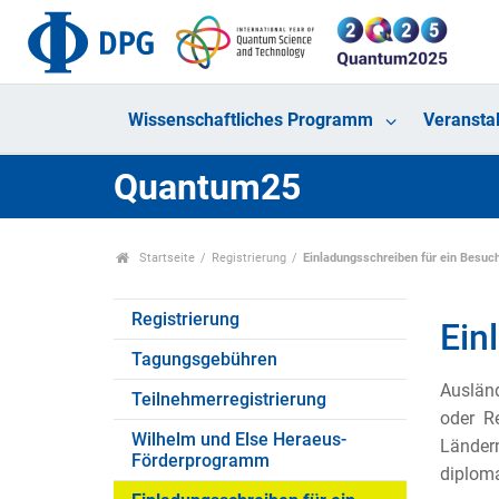
Wissenschaftliches Programm
Veransta
Quantum25
Startseite
Registrierung
Einladungsschreiben für ein Besu
Registrierung
Ein
Tagungsgebühren
Ausländ
Teilnehmerregistrierung
oder Re
Wilhelm und Else Heraeus-
Ländern
Förderprogramm
diploma