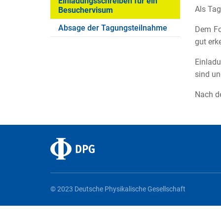
Einladungsschreiben für ein
Als Tag
Besuchervisum
Absage der Tagungsteilnahme
Dem Fo
gut erk
Einladu
sind un
Nach de
© 2023 Deutsche Physikalische Gesellschaft